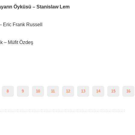
ayarın Öyküsü – Stanislaw Lem
– Eric Frank Russell
sk – Müfit Özdeş
8
9
10
11
12
13
14
15
16