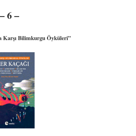
– 6 –
a Karşı Bilimkurgu Öyküleri”