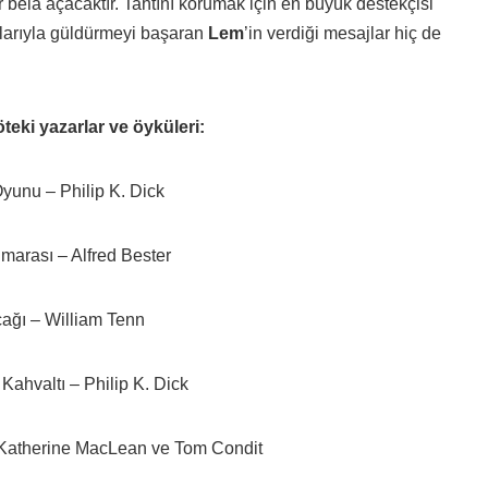
r bela açacaktır. Tahtını korumak için en büyük destekçisi
oglarıyla güldürmeyi başaran
Lem
’in verdiği mesajlar hiç de
öteki yazarlar ve öyküleri:
yunu – Philip K. Dick
arası – Alfred Bester
ağı – William Tenn
Kahvaltı – Philip K. Dick
Katherine MacLean ve Tom Condit