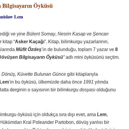
 Bilgisayarın Öyküsü
anislaw Lem
lediği ve yine
Bülent Somay
,
Nesrin Kasap
ve
Şencan
 kitap “
Asker Kaçağı
”. Kitap, bilimkurgu yazarlarının,
alarında
Müfit Özdeş
’in de bulunduğu, toplam 7 yazar ve
8
Dövüşen Bilgisayarın Öyküsü
”
adlı mini öyküsünü seçtim.
an Dönüş, Küvette Bulunan Günce
gibi kitaplarıyla
 Lem
’in bu öyküsü, ülkemizde daha önce
1991
yılında
tta derginin o sayısının bir
bilimkurgu dosyası
olduğunu
ilimkurgu öyküsü için oldukça sıra dışı evet, ama
Lem
,
an Hükümdarı Kral Poleander Partobon, dövüş yanlısı bir