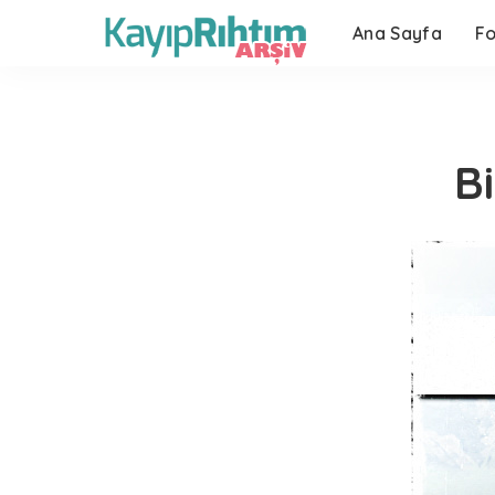
Ana Sayfa
F
B