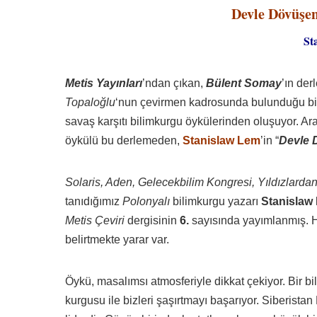
Devle Dövüşen
St
Metis Yayınları
’ndan çıkan,
Bülent Somay
’ın der
Topaloğlu
‘nun çevirmen kadrosunda bulunduğu bir
savaş karşıtı bilimkurgu öykülerinden oluşuyor. Ar
öykülü bu derlemeden,
Stanislaw Lem
’in “
Devle 
Solaris, Aden, Gelecekbilim Kongresi, Yıldızlard
tanıdığımız
Polonyalı
bilimkurgu yazarı
Stanislaw
Metis Çeviri
dergisinin
6.
sayısında yayımlanmış. Ha
belirtmekte yarar var.
Öykü, masalımsı atmosferiyle dikkat çekiyor. Bir b
kurgusu ile bizleri şaşırtmayı başarıyor. Siberist