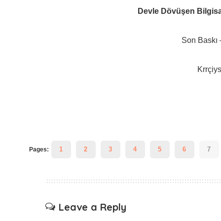
Devle Dövüşen Bilgis
Son Baskı 
Krrçiy
1
2
3
4
5
6
7
Pages:
Leave a Reply