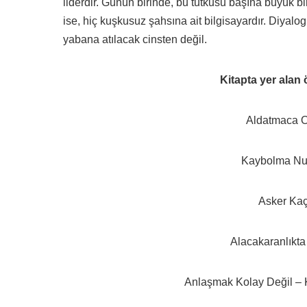
liderdir. Günün birinde, bu tutkusu başına büyük bi
ise, hiç kuşkusuz şahsına ait bilgisayardır. Diyal
yabana atılacak cinsten değil.
Kitapta yer alan 
Aldatmaca O
Kaybolma Num
Asker Kaç
Alacakaranlıkta 
Anlaşmak Kolay Değil – 