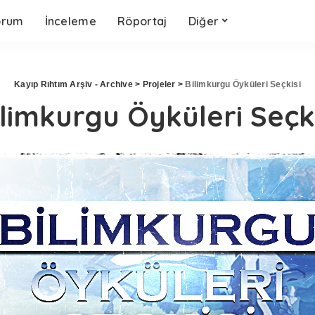
orum
İnceleme
Röportaj
Diğer
Kayıp Rıhtım Arşiv - Archive
>
Projeler
>
Bilimkurgu Öyküleri Seçkisi
ilimkurgu Öyküleri Seçki