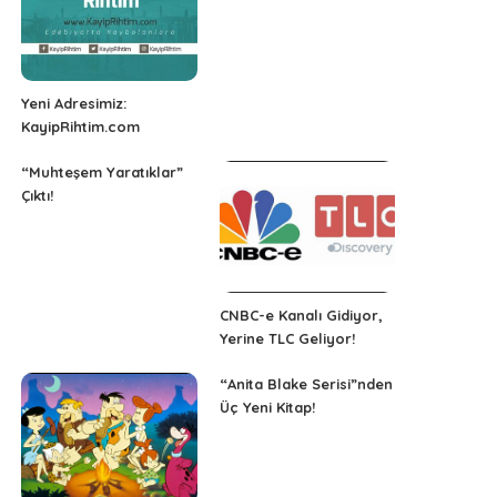
Yeni Adresimiz:
KayipRihtim.com
“Muhteşem Yaratıklar”
Çıktı!
CNBC-e Kanalı Gidiyor,
Yerine TLC Geliyor!
“Anita Blake Serisi”nden
Üç Yeni Kitap!