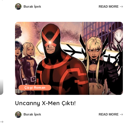
Burak İpek
READ MORE
Posted
by
Çizgi Roman
Uncanny X-Men Çıktı!
Burak İpek
READ MORE
Posted
by