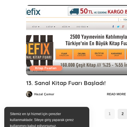
Kitap Fuarları
13. Sanal Kitap Fuarı Başladı!
Hazal Çamur
READ MORE
Posted
by
1
2
Sitemiz en iyi hizmet için çerezler
kullanmaktadır. Siteye giriş yaparak çerez
kullanımını kabul ediyorsunuz.