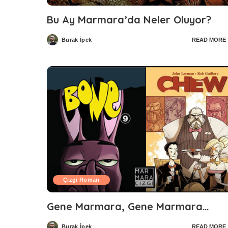
Bu Ay Marmara’da Neler Oluyor?
Burak İpek
READ MORE
Posted
by
Çizgi Roman
Gene Marmara, Gene Marmara…
Burak İpek
READ MORE