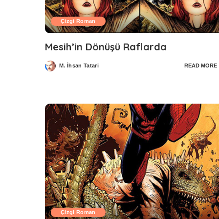
Çizgi Roman
Mesih’in Dönüşü Raflarda
M. İhsan Tatari
READ MORE
Posted
by
Çizgi Roman