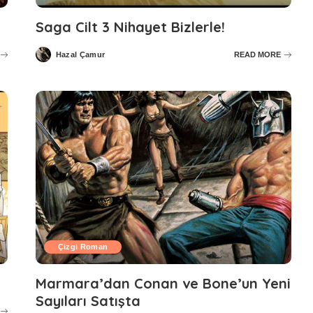
Saga Cilt 3 Nihayet Bizlerle!
Hazal Çamur
READ MORE
Posted
by
Çizgi Roman
Marmara’dan Conan ve Bone’un Yeni
Sayıları Satışta