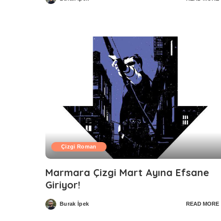
Posted
by
Çizgi Roman
Marmara Çizgi Mart Ayına Efsane
Giriyor!
Burak İpek
READ MORE
Posted
by