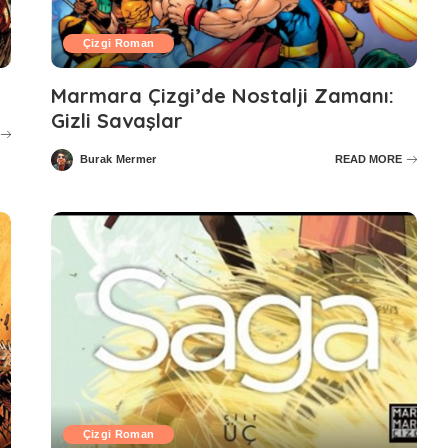
Çizgi Roman
Marmara Çizgi’de Nostalji Zamanı:
Gizli Savaşlar
Burak Mermer
READ MORE
Posted
by
Çizgi Roman