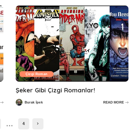
Çizgi Roman
Şeker Gibi Çizgi Romanlar!
Burak İpek
READ MORE
Posted
by
…
4