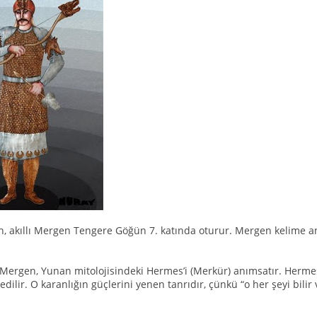
en, akıllı Mergen Tengere Göğün 7. katında oturur. Mergen kelime a
ergen, Yunan mitolojisindeki Hermes’i (Merkür) anımsatır. Hermes, a
edilir. O karanlığın güçlerini yenen tanrıdır, çünkü “o her şeyi bilir 