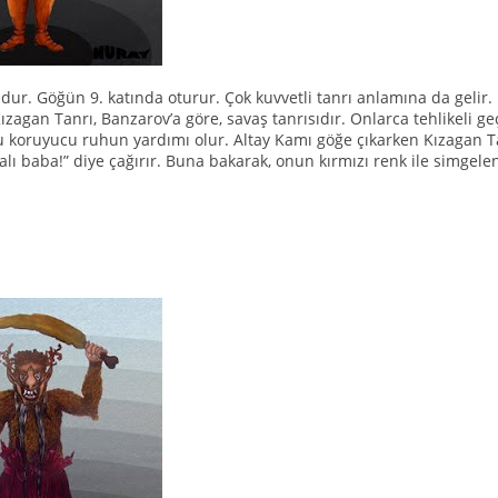
udur. Göğün 9. katında oturur. Çok kuvvetli tanrı anlamına da gelir.
 Kızagan Tanrı, Banzarov’a göre, savaş tanrısıdır. Onlarca tehlikeli
koruyucu ruhun yardımı olur. Altay Kamı göğe çıkarken Kızagan Tanrı’
alı baba!” diye çağırır. Buna bakarak, onun kırmızı renk ile simgele