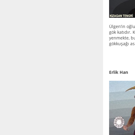
Ülgen’in oğl
gök katıdır.
yenmekte, bu 
gökkuşağı as
Erlik Han