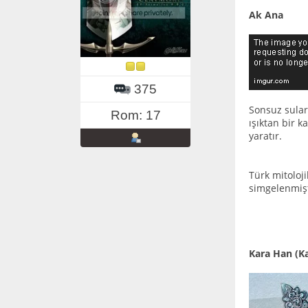
Ak Ana
375
Sonsuz sular
Rom: 17
ışıktan bir k
yaratır.
Türk mitoloj
simgelenmişt
Kara Han (K