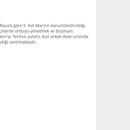
 Roux’a göre 9. Kat Mars’ın konumlandırıldığı
 geçitlerde orduyu yönetmek ve düşmanı
yı “kırmızı yularlı, kızıl erkek deve sırtında,
ndiği sanılmaktadır.