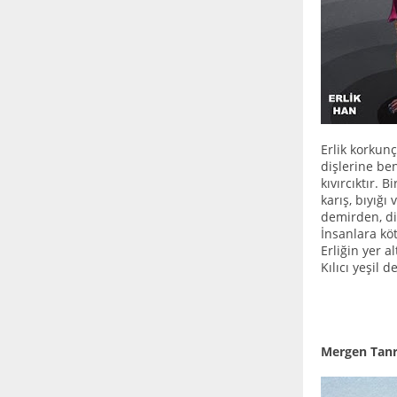
Erlik korkunç
dişlerine be
kıvırcıktır.
karış, bıyığı
demirden, diz
İnsanlara köt
Erliğin yer 
Kılıcı yeşil 
Mergen Tanr