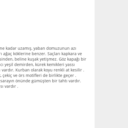
zlerine kadar uzamış, yaban domuzunun azı
ı ağaç köklerine benzer. Saçları kapkara ve
isinden, beline kuşak yetişmez. Göz kapağı bir
ıcı yeşil demirden, kürek kemikleri yassı
vardır. Kurban olarak koyu renkli at kesilir .
 çekiç ve örs motifleri de birlikte geçer .
u sarayın önünde gümüşten bir tahtı vardır.
ı vardır .