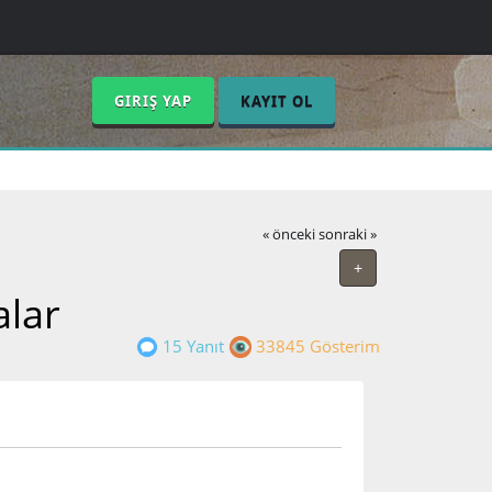
GIRIŞ YAP
KAYIT OL
« önceki
sonraki »
+
alar
15 Yanıt
33845 Gösterim