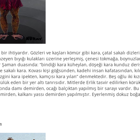
 bir ihtiyardır. Gözleri ve kaşları kömür gibi kara, çatal sakalı di
nzeyen bıyığı kulakları üzerine yerleşmiş, çenesi tokmağa, boynuzlar
 Bir Şaman duasında: “bindiği kara küheylan, döşeği kara kunduz der
 ve sakalı kara. Kovası kişi göğsünden, kadehi insan kafatasından, kıl
gini kara ipekten, kamçısı kara yılan” denmektedir. Beş oğlu iki kızı 
ülük eden bir yer altı tanrısıdır. Mitlerde Erlik tasvir edilirken körük,
altında damı demirden, ocağı balçıktan yapılmış bir sarayı vardır. B
demirden, kalkanı yassı demirden yapılmıştır. Eyerlenmiş dokuz boğas
ı