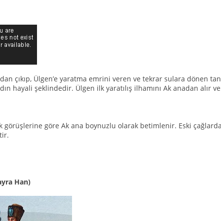
dan çıkıp, Ülgen’e yaratma emrini veren ve tekrar sulara dönen tanr
adın hayali şeklindedir. Ülgen ilk yaratılış ilhamını Ak anadan alır 
ik görüşlerine göre Ak ana boynuzlu olarak betimlenir. Eski çağlard
ir.
ayra Han)