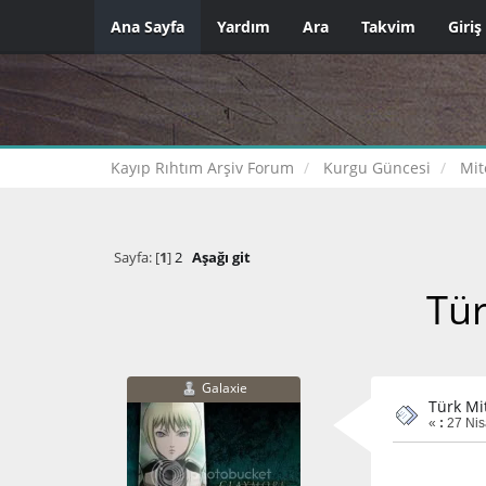
Ana Sayfa
Yardım
Ara
Takvim
Giriş
Kayıp Rıhtım Arşiv Forum
Kurgu Güncesi
Mit
Sayfa: [
1
]
2
Aşağı git
Tür
Galaxie
Türk Mit
«
:
27 Nis