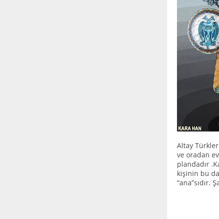
Altay Türkle
ve oradan ev
plandadır .K
kişinin bu d
“ana”sıdır. 