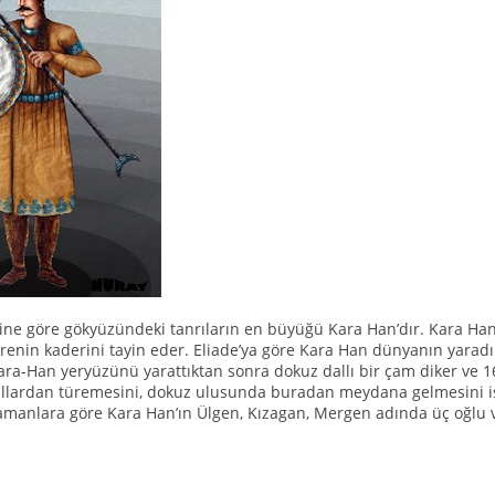
rine göre gökyüzündeki tanrıların en büyüğü Kara Han’dır. Kara Han 
renin kaderini tayin eder. Eliade’ya göre Kara Han dünyanın yaradı
ara-Han yeryüzünü yarattıktan sonra dokuz dallı bir çam diker ve 16
allardan türemesini, dokuz ulusunda buradan meydana gelmesini is
Şamanlara göre Kara Han’ın Ülgen, Kızagan, Mergen adında üç oğlu v