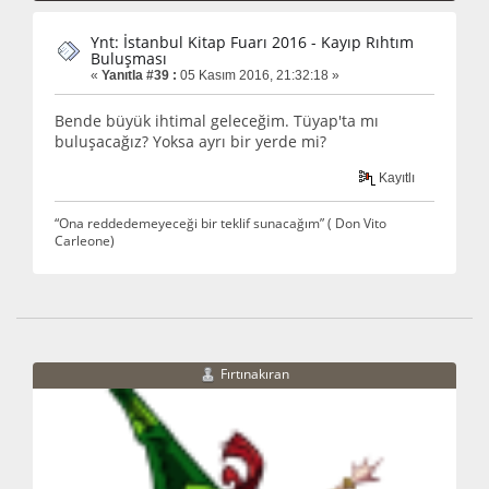
Ynt: İstanbul Kitap Fuarı 2016 - Kayıp Rıhtım
Buluşması
«
Yanıtla #39 :
05 Kasım 2016, 21:32:18 »
Bende büyük ihtimal geleceğim. Tüyap'ta mı
buluşacağız? Yoksa ayrı bir yerde mi?
Kayıtlı
“Ona reddedemeyeceği bir teklif sunacağım” ( Don Vito
Carleone)
Fırtınakıran