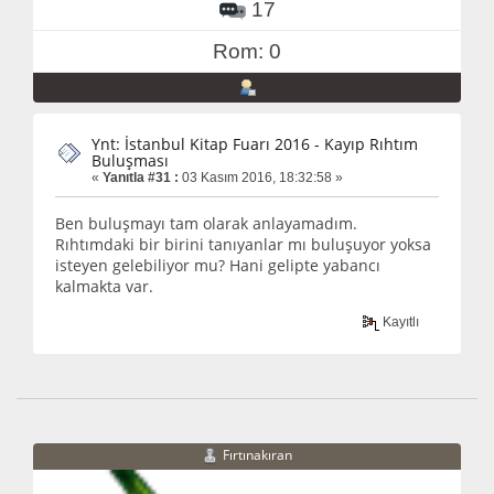
17
Rom: 0
Ynt: İstanbul Kitap Fuarı 2016 - Kayıp Rıhtım
Buluşması
«
Yanıtla #31 :
03 Kasım 2016, 18:32:58 »
Ben buluşmayı tam olarak anlayamadım.
Rıhtımdaki bir birini tanıyanlar mı buluşuyor yoksa
isteyen gelebiliyor mu? Hani gelipte yabancı
kalmakta var.
Kayıtlı
Fırtınakıran