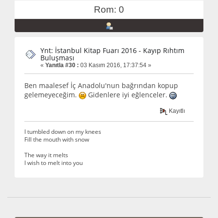
Rom: 0
Ynt: İstanbul Kitap Fuarı 2016 - Kayıp Rıhtım
Buluşması
«
Yanıtla #30 :
03 Kasım 2016, 17:37:54 »
Ben maalesef İç Anadolu'nun bağrından kopup
gelemeyeceğim.
Gidenlere iyi eğlenceler.
Kayıtlı
I tumbled down on my knees
Fill the mouth with snow
The way it melts
I wish to melt into you