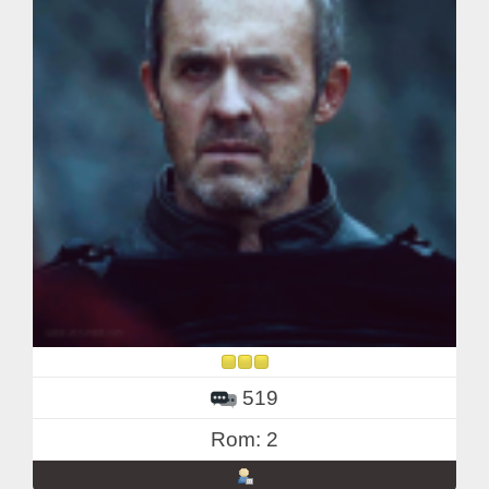
519
Rom: 2