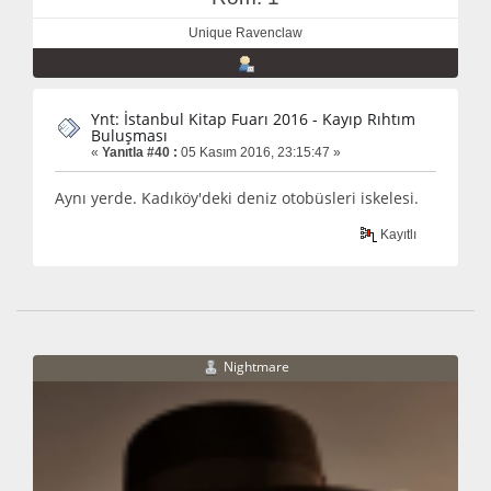
Unique Ravenclaw
Ynt: İstanbul Kitap Fuarı 2016 - Kayıp Rıhtım
Buluşması
«
Yanıtla #40 :
05 Kasım 2016, 23:15:47 »
Aynı yerde. Kadıköy'deki deniz otobüsleri iskelesi.
Kayıtlı
Nightmare