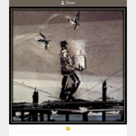
Diner