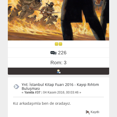
226
Rom: 3
Ynt: İstanbul Kitap Fuarı 2016 - Kayıp Rıhtım
Buluşması
«
Yanıtla #37 :
04 Kasım 2016, 00:03:46 »
Kız arkadaşımla ben de oradayız.
Kayıtlı