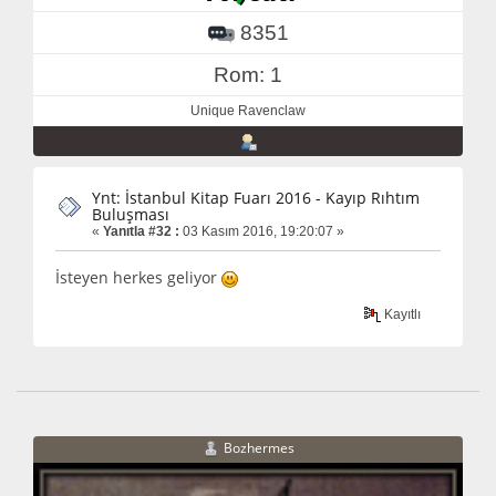
8351
Rom: 1
Unique Ravenclaw
Ynt: İstanbul Kitap Fuarı 2016 - Kayıp Rıhtım
Buluşması
«
Yanıtla #32 :
03 Kasım 2016, 19:20:07 »
İsteyen herkes geliyor
Kayıtlı
Bozhermes