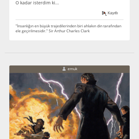
O kadar isterdim ki...
Kayıtlı
"İnsanlığın en büyük trajedilerinden biri ahlakın din tarafından
ele geçirilmesidir." Sir Arthur Charles Clark
emuk