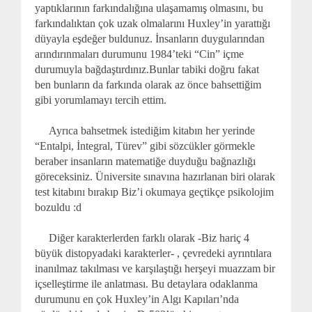
yaptıklarının farkındalığına ulaşamamış olmasını, bu
farkındalıktan çok uzak olmalarını Huxley’in yarattığı
düyayla eşdeğer buldunuz. İnsanların duygularından
arındırınmaları durumunu 1984’teki “Cin” içme
durumuyla bağdaştırdınız.Bunlar tabiki doğru fakat
ben bunların da farkında olarak az önce bahsettiğim
gibi yorumlamayı tercih ettim.
Ayrıca bahsetmek istediğim kitabın her yerinde
“Entalpi, İntegral, Türev” gibi sözcükler görmekle
beraber insanların matematiğe duyduğu bağnazlığı
göreceksiniz. Üniversite sınavına hazırlanan biri olarak
test kitabını bırakıp Biz’i okumaya geçtikçe psikolojim
bozuldu :d
Diğer karakterlerden farklı olarak -Biz hariç 4
büyük distopyadaki karakterler- , çevredeki ayrıntılara
inanılmaz takılması ve karşılaştığı herşeyi muazzam bir
içselleştirme ile anlatması. Bu detaylara odaklanma
durumunu en çok Huxley’in Algı Kapıları’nda