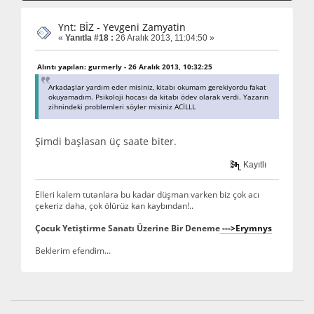
Ynt: BİZ - Yevgeni Zamyatin
«
Yanıtla #18 :
26 Aralık 2013, 11:04:50 »
Alıntı yapılan: gurmerly - 26 Aralık 2013, 10:32:25
Arkadaşlar yardım eder misiniz, kitabı okumam gerekiyordu fakat
okuyamadım. Psikoloji hocası da kitabı ödev olarak verdi. Yazarın
zihnindeki problemleri söyler misiniz ACİLLL
Şimdi başlasan üç saate biter.
Kayıtlı
Elleri kalem tutanlara bu kadar düşman varken biz çok acı
çekeriz daha, çok ölürüz kan kaybından!..
Çocuk Yetiştirme Sanatı Üzerine Bir Deneme
--->Erymnys
Beklerim efendim...