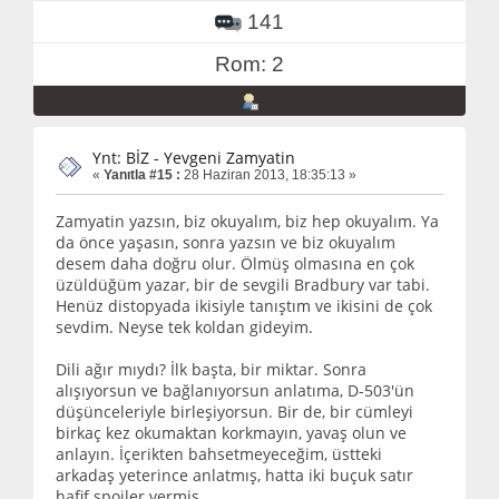
141
Rom: 2
Ynt: BİZ - Yevgeni Zamyatin
«
Yanıtla #15 :
28 Haziran 2013, 18:35:13 »
Zamyatin yazsın, biz okuyalım, biz hep okuyalım. Ya
da önce yaşasın, sonra yazsın ve biz okuyalım
desem daha doğru olur. Ölmüş olmasına en çok
üzüldüğüm yazar, bir de sevgili Bradbury var tabi.
Henüz distopyada ikisiyle tanıştım ve ikisini de çok
sevdim. Neyse tek koldan gideyim.
Dili ağır mıydı? İlk başta, bir miktar. Sonra
alışıyorsun ve bağlanıyorsun anlatıma, D-503'ün
düşünceleriyle birleşiyorsun. Bir de, bir cümleyi
birkaç kez okumaktan korkmayın, yavaş olun ve
anlayın. İçerikten bahsetmeyeceğim, üstteki
arkadaş yeterince anlatmış, hatta iki buçuk satır
hafif spoiler vermiş.