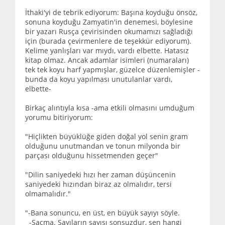
İthaki'yi de tebrik ediyorum: Başına koyduğu önsöz,
sonuna koyduğu Zamyatin'in denemesi, böylesine
bir yazarı Rusça çevirisinden okumamızı sağladığı
için (burada çevirmenlere de teşekkür ediyorum).
Kelime yanlışları var mıydı, vardı elbette. Hatasız
kitap olmaz. Ancak adamlar isimleri (numaraları)
tek tek koyu harf yapmışlar, güzelce düzenlemişler -
bunda da koyu yapılması unutulanlar vardı,
elbette-
Birkaç alıntıyla kısa -ama etkili olmasını umduğum
yorumu bitiriyorum:
"Hiçlikten büyüklüğe giden doğal yol senin gram
olduğunu unutmandan ve tonun milyonda bir
parçası olduğunu hissetmenden geçer"
"Dilin saniyedeki hızı her zaman düşüncenin
saniyedeki hızından biraz az olmalıdır, tersi
olmamalıdır."
"-Bana sonuncu, en üst, en büyük sayıyı söyle.
-Saçma. Sayıların sayısı sonsuzdur, sen hangi