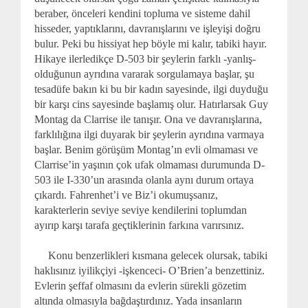
beraber, önceleri kendini topluma ve sisteme dahil
hisseder, yaptıklarını, davranışlarını ve işleyişi doğru
bulur. Peki bu hissiyat hep böyle mi kalır, tabiki hayır.
Hikaye ilerledikçe D-503 bir şeylerin farklı -yanlış-
olduğunun ayrıdına vararak sorgulamaya başlar, şu
tesadüfe bakın ki bu bir kadın sayesinde, ilgi duyduğu
bir karşı cins sayesinde başlamış olur. Hatırlarsak Guy
Montag da Clarrise ile tanışır. Ona ve davranışlarına,
farklılığına ilgi duyarak bir şeylerin ayrıdına varmaya
başlar. Benim görüşüm Montag’ın evli olmaması ve
Clarrise’in yaşının çok ufak olmaması durumunda D-
503 ile I-330’un arasında olanla aynı durum ortaya
çıkardı. Fahrenhet’i ve Biz’i okumuşsanız,
karakterlerin seviye seviye kendilerini toplumdan
ayırıp karşı tarafa geçtiklerinin farkına varırsınız.
Konu benzerlikleri kısmana gelecek olursak, tabiki
haklısınız iyilikçiyi -işkenceci- O’Brien’a benzettiniz.
Evlerin şeffaf olmasını da evlerin sürekli gözetim
altında olmasıyla bağdaştırdınız. Yada insanların