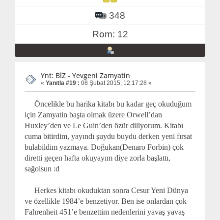
348
Rom: 12
Ynt: BİZ - Yevgeni Zamyatin
«
Yanıtla #19 :
08 Şubat 2015, 12:17:28 »
Öncelikle bu harika kitabı bu kadar geç okuduğum
için Zamyatin başta olmak üzere Orwell’dan
Huxley’den ve Le Guin’den özür diliyorum. Kitabı
cuma bitirdim, yayındı şuydu buydu derken yeni fırsat
bulabildim yazmaya. Doğukan(Denaro Forbin) çok
diretti geçen hafta okuyayım diye zorla başlattı,
sağolsun :d
Herkes kitabı okuduktan sonra Cesur Yeni Dünya
ve özellikle 1984’e benzetiyor. Ben ise onlardan çok
Fahrenheit 451’e benzettim nedenlerini yavaş yavaş