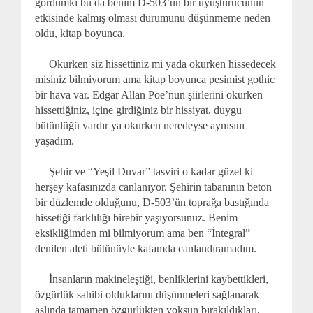
gördümki bu da benim D-503’ün bir uyuşturucunun
etkisinde kalmış olması durumunu düşünmeme neden
oldu, kitap boyunca.
Okurken siz hissettiniz mi yada okurken hissedecek
misiniz bilmiyorum ama kitap boyunca pesimist gothic
bir hava var. Edgar Allan Poe’nun şiirlerini okurken
hissettiğiniz, içine girdiğiniz bir hissiyat, duygu
bütünlüğü vardır ya okurken neredeyse aynısını
yaşadım.
Şehir ve “Yeşil Duvar” tasviri o kadar güzel ki
herşey kafasınızda canlanıyor. Şehirin tabanının beton
bir düzlemde olduğunu, D-503’ün toprağa bastığında
hissetiği farklılığı birebir yaşıyorsunuz. Benim
eksikliğimden mi bilmiyorum ama ben “İntegral”
denilen aleti bütünüyle kafamda canlandıramadım.
İnsanların makineleştiği, benliklerini kaybettikleri,
özgürlük sahibi olduklarını düşünmeleri sağlanarak
aslında tamamen özgürlükten yoksun bırakıldıkları,