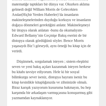
matematiğe taptıkları bir dünya var. Okurken aklıma
gelmedi değil William Morris de Gelecekten
Anılar(Hiçbir Yerden Haberler)’da insanların
makineleşmelerinden duyduğu korkuyu ve insanların
doğaya dönmeleri gerektiğini anlatır. Makineleşmeyi
bir ütopya olarak anlatan -bunu da okumalıyım-
Edward Bellamy’nin Geçmişe Bakış eserini de bir
distopya olarak gördüğünü söyler. Bence Morris
yaşasaydı Biz’i görseydi, aynı örneği bu kitap için de
verirdi.
Düşünmek, sorgulamak isteyen ; sistem eleştirisi
seven ve yeni bakış açıları kazanmak isteyen herkese
bu kitabı tavsiye ediyorum. Hele ki bir sosyal
bilimkurgu sever iseniz, distopya hayranı iseniz bu
kitap kesinlikle kitaplığınızda ve zihninizde olmalı.
Biraz karışık yazıyorum kusuruma bakmayın, bu hep
karşımda bir arkadaşım varmışçasına konuşurmuş gibi
yazmamdan kaynaklanıyor.