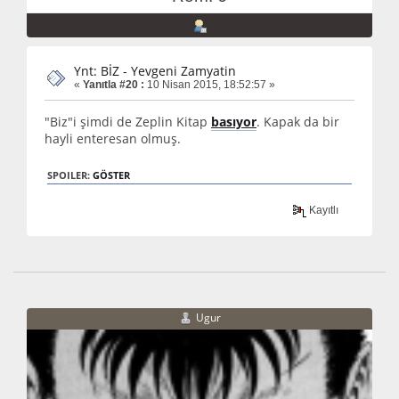
Ynt: BİZ - Yevgeni Zamyatin
«
Yanıtla #20 :
10 Nisan 2015, 18:52:57 »
"Biz"i şimdi de Zeplin Kitap
basıyor
. Kapak da bir
hayli enteresan olmuş.
SPOILER:
GÖSTER
Kayıtlı
Ugur