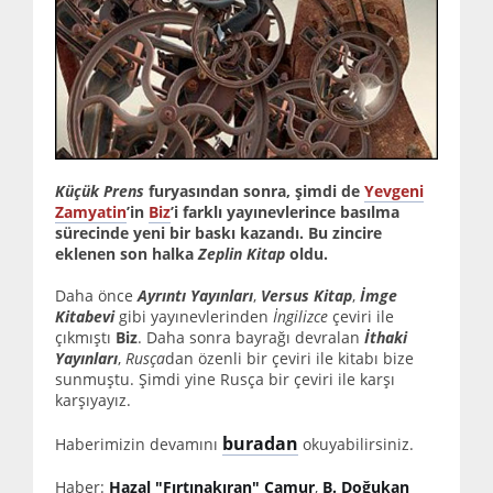
Küçük Prens
furyasından sonra, şimdi de
Yevgeni
Zamyatin
’in
Biz
’i farklı yayınevlerince basılma
sürecinde yeni bir baskı kazandı. Bu zincire
eklenen son halka
Zeplin Kitap
oldu.
Daha önce
Ayrıntı Yayınları
,
Versus Kitap
,
İmge
Kitabevi
gibi yayınevlerinden
İngilizce
çeviri ile
çıkmıştı
Biz
. Daha sonra bayrağı devralan
İthaki
Yayınları
,
Rusça
dan özenli bir çeviri ile kitabı bize
sunmuştu. Şimdi yine Rusça bir çeviri ile karşı
karşıyayız.
buradan
Haberimizin devamını
okuyabilirsiniz.
Haber:
Hazal "Fırtınakıran" Çamur
,
B. Doğukan