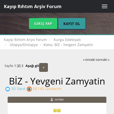
Kayıp Rıhtım Arşiv Forum
Toggle
naviga
GIRIŞ YAP
KAYIT OL
Kayıp Rıhtım Arşiv Forum
Kurgu Edebiyatı
Ütopya/Distopya
Konu:
BİZ - Yevgeni Zamyatin
« önceki
sonraki »
Sayfa:
1
[
2
]
3
Aşağı git
+
BİZ - Yevgeni Zamyatin
30 Yanıt
66145 Gösterim
strider