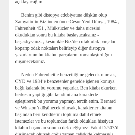
açıklayacağım.
Benim gibi distopya edebiyatına düşkün olup
Zamyatin’in Biz’inden önce Cesur Yeni Dünya, 1984 ,
Fahrenheit 451 , Mülksüzler ve daha nicesini
okuduktan sonra bu kitaba başlayacaksınız -
başladıysanız- ; kesinlikle Biz’den ufak ufak parçalar
koparıp odak noktaları belirleyip diğer distopya
yazarlarının bu kitabın parçalarını romanlaştırdığını
düşüneceksiniz.
Neden Fahrenheit’e benzettiğime gelecek olursak,
CYD ve 1984’e benzetenler genelde işlenen konuya
bağlı kalarak bu yorumu yaparlar. Ben kitabı okurken
herkesin yaptığı gibi kendimi ana karakterle
eşleştirerek bu yorumu yapmayı tercih ettim. Bernard
ve Winston’ı düşünecek olursak, karakterler kitabın
başından beri kendilerini topluma dahil etmek
istemezler ve bu toplumdan farklı oldukları hissiyatı
kitabın başından sonuna dek değişmez. Fakat D-503’ü
düşünecek olursak çoğu zaman çelişkide kalmasıyla