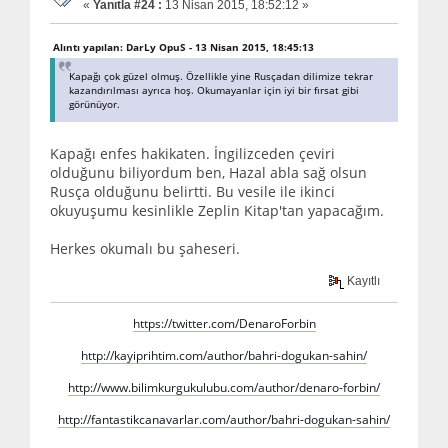
«
Yanıtla #24 :
13 Nisan 2015, 18:52:12 »
Alıntı yapılan: DarLy OpuS - 13 Nisan 2015, 18:45:13
Kapağı çok güzel olmuş. Özellikle yine Rusçadan dilimize tekrar
kazandırılması ayrıca hoş. Okumayanlar için iyi bir fırsat gibi
görünüyor.
Kapağı enfes hakikaten. İngilizceden çeviri
olduğunu biliyordum ben, Hazal abla sağ olsun
Rusça olduğunu belirtti. Bu vesile ile ikinci
okuyuşumu kesinlikle Zeplin Kitap'tan yapacağım.
Herkes okumalı bu şaheseri.
Kayıtlı
https://twitter.com/DenaroForbin
http://kayiprihtim.com/author/bahri-dogukan-sahin/
http://www.bilimkurgukulubu.com/author/denaro-forbin/
http://fantastikcanavarlar.com/author/bahri-dogukan-sahin/