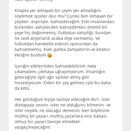
Kitapta yer almayan bir şeyin yer almadığını
söylemek spoiler olur mu? Çünkü ben olmayan bir
şeyden -espiriyle- bahsedeceğim: Eski insanlardan,
bizlerden, vahşilerden bahsederken, önemli bir
şeye hiç değinmemiş: Futbolun vahşiliği; bundan
ne zevk alıyorlardı acaba diye sormamış. Ve
futboldan hareketle eskinin sporundan da
bahsetmemiş. Evet, galiba Zamyatin'in ve kitabın
eksiğini buldum
İçeriğin etkilerinden bahsedebilirim: Hala
çıkamadım, çıkmaya uğraşmıyorum. İnsanlığın
geleceğiyle ilgili ağır spoiler almış gibi
hissediyorum. Elden bir şey gelmez, işte bu daha
da kötü.
Her gördüğüm kişiye tavsiye edeceğim Biz'i. İster
distopyayı sevsin -ister ne olduğunu bilmesin- ve
ister neydik, ne olacağız demesin; ben böylesine
müthiş bir yazarı, müthiş yazarlara esin babası
olmuş bir yazarı tavsiye etmekten
vazgeçmeyeceğim.