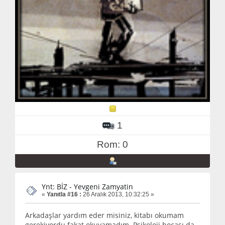
1
Rom: 0
Ynt: BİZ - Yevgeni Zamyatin
«
Yanıtla #16 :
26 Aralık 2013, 10:32:25 »
Arkadaşlar yardım eder misiniz, kitabı okumam
gerekiyordu fakat okuyamadım. Psikoloji hocası da