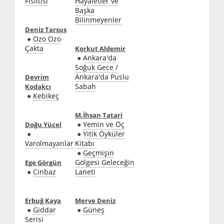
Fısıltısı
Hayaletler ve
Başka
Bilinmeyenler
Deniz Tarsus
●
Ozo Ozo
Çakta
Korkut Aldemir
●
Ankara'da
Soğuk Gece /
Ankara'da Puslu
Devrim
Sabah
Kodakcı
●
Kebikeç
M.İhsan Tatari
●
Yemin ve Öç
Doğu Yücel
●
●
Yitik Öyküler
Varolmayanlar
Kitabı
●
Geçmişin
Gölgesi Geleceğin
Ege Görgün
●
Cinbaz
Laneti
Erbuğ Kaya
Merve Deniz
●
Giddar
●
Güneş
Serisi