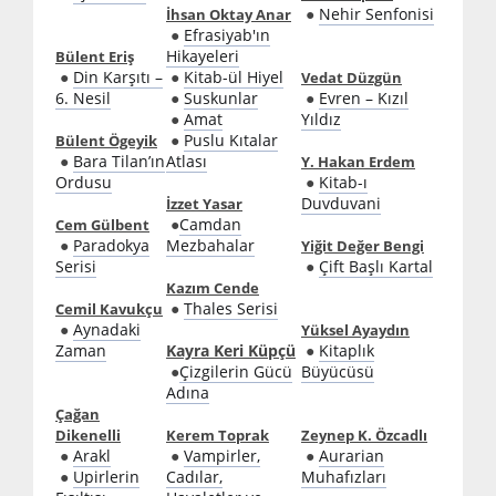
●
Nehir Senfonisi
İhsan Oktay Anar
●
Efrasiyab'ın
Hikayeleri
Bülent Eriş
●
Din Karşıtı –
●
Kitab-ül Hiyel
Vedat Düzgün
6. Nesil
●
Suskunlar
●
Evren – Kızıl
●
Amat
Yıldız
●
Puslu Kıtalar
Bülent Ögeyik
●
Bara Tilan’ın
Atlası
Y. Hakan Erdem
Ordusu
●
Kitab-ı
Duvduvani
İzzet Yasar
●
Camdan
Cem Gülbent
●
Paradokya
Mezbahalar
Yiğit Değer Bengi
Serisi
●
Çift Başlı Kartal
Kazım Cende
●
Thales Serisi
Cemil Kavukçu
●
Aynadaki
Yüksel Ayaydın
Zaman
Kayra Keri Küpçü
●
Kitaplık
●
Çizgilerin Gücü
Büyücüsü
Adına
Çağan
Dikenelli
Kerem Toprak
Zeynep K. Özcadlı
●
Arakl
●
Vampirler,
●
Aurarian
●
Upirlerin
Cadılar,
Muhafızları