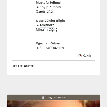
Mustafa Selimgil
●
Kayıp Kıtanın
Özgürlüğü
Neşe Günfer Bilgin
●
Amithara
Mina'ın Çığlığı
Oğuzhan Özbay
●
Zabkaf Ouzalm
Kayıtlı
SPOILER:
GÖSTER
magicalbronze