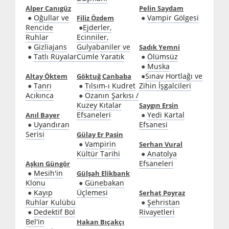
Alper Canıgüz
Pelin Saydam
●
Oğullar ve
●
Vampir Gölgesi
Filiz Özdem
Rencide
●
Ejderler,
Ruhlar
Ecinniler,
●
Gizliajans
Gulyabaniler ve
Sadık Yemni
●
Tatlı Rüyalar
Cümle Yaratık
●
Ölümsüz
●
Muska
●
Sınav Hortlağı ve
Altay Öktem
Göktuğ Canbaba
●
Tanrı
●
Tılsım-ı Kudret
Zihin İşgalcileri
Acıkınca
●
Ozanın Şarkısı /
Kuzey Kıtalar
Saygın Ersin
Efsaneleri
●
Yedi Kartal
Anıl Bayer
●
Uyandıran
Efsanesi
Serisi
Gülay Er Pasin
●
Vampirin
Serhan Vural
Kültür Tarihi
●
Anatolya
Efsaneleri
Aşkın Güngör
●
Mesih'in
Gülşah Elikbank
Klonu
●
Günebakan
●
Kayıp
Üçlemesi
Serhat Poyraz
Ruhlar Kulübü
●
Şehristan
●
Dedektif Bol
Rivayetleri
Bel'in
Hakan Bıçakçı