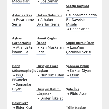
Maceraları
●
Boş Zaman
Sezgin Kaymaz
●
Uzunharmanlar'da
Ayfer Kafkas
Hakan Buhurcu
●
Esrarname
●
Athalon
Bir Davetsiz
Serisi
Diyarları Serisi
Misafir
●
Geber Anne
Ayhan
Hamit Çağlar
Çorbacıoğlu
Özdağ
Suphi Burak Özen
●
Atlantis'ten
●
Kan Muskaları
●
Luna'nın
İstanbul'a
Serisi
Çocukları Serisi
Barış
Hüseyin Emre
Şebnem Pişkin
●
Kırklar Diyarı
Müstecaplıoğlu
Coşkun
●
Perg
●
Nuh'suz Tufan
●
Efsun
Efsaneleri
●
Şamanlar
Diyarı
Hüseyin Rahmi
Şule İbiş
●
Elbid Avcısı
Gürpınar
●
Dirilen İskelet
Bekir Sert
●
Ejder Kral
Tülin Kaplan