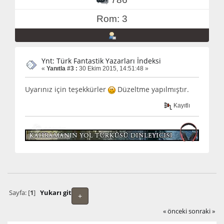
Rom: 3
Ynt: Türk Fantastik Yazarları İndeksi
«
Yanıtla #3 :
30 Ekim 2015, 14:51:48 »
Uyarınız için teşekkürler
Düzeltme yapılmıştır.
Kayıtlı
Sayfa: [
1
]
Yukarı git
+
« önceki
sonraki »