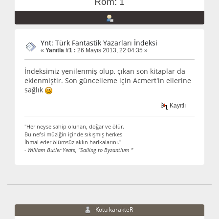
Rom: 1
Ynt: Türk Fantastik Yazarları İndeksi
«
Yanıtla #1 :
26 Mayıs 2013, 22:04:35 »
İndeksimiz yenilenmiş olup, çıkan son kitaplar da
eklenmiştir. Son güncelleme için Acmert'in ellerine
sağlık
Kayıtlı
"Her neyse sahip olunan, doğar ve ölür.
Bu nefsi müziğin içinde sıkışmış herkes
İhmal eder ölümsüz aklın harikalarını."
- William Butler Yeats, "Sailing to Byzantium "
-Kötü karakteR-