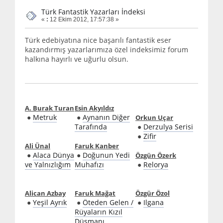
Türk Fantastik Yazarları İndeksi
«
:
12 Ekim 2012, 17:57:38 »
Türk edebiyatına nice başarılı fantastik eser
kazandırmış yazarlarımıza özel indeksimiz forum
halkına hayırlı ve uğurlu olsun.
A. Burak Turan
Esin Akyıldız
●
Metruk
●
Aynanın Diğer
Orkun Uçar
Tarafında
●
Derzulya Serisi
●
Zifir
Ali Ünal
Faruk Kanber
●
Alaca Dünya
●
Doğunun Yedi
Özgün Özerk
ve Yalnızlığım
Muhafızı
●
Relorya
Alican Azbay
Faruk Mağat
Özgür Özol
●
Yeşil Ayrık
●
Öteden Gelen /
●
Ilgana
Rüyaların Kızıl
Düşmanı